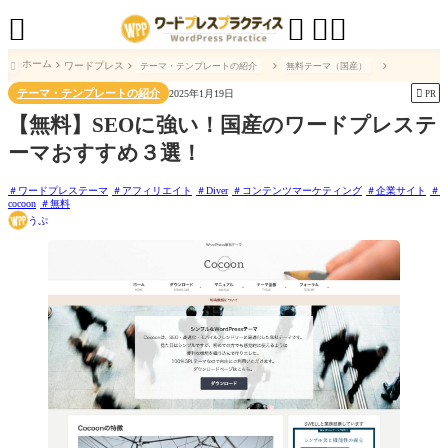




ホーム
ワードプレス
テーマ・テンプレートの紹介
無料テーマ（国産）

テーマ・テンプレートの紹介

2025年1月19日
PR
【無料】SEOに強い！国産のワードプレステ
ーマおすすめ３選！
ワードプレステーマ
アフィリエイト
Diver
コンテンツマーケティング
企業サイト
cocoon
無料
うぷ