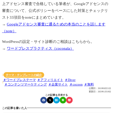
上アドセンス審査で合格している筆者が、Googleアドセンスの
審査について、公式ポリシーをベースにした対策とチェックリ
スト33項目をnoteにまとめています。
→
Googleアドセンス審査に通るための本当のことを話します
（note）
WordPressの設定・サイト診断のご相談はこちらから。
→
ワードプレスプラクティス（coconala）
テーマ・テンプレートの紹介

ワードプレステーマ
アフィリエイト
Diver

コンテンツマーケティング
企業サイト
cocoon
無料
公開日：
2015年8月21日
更新日：
2025年1月19日
この記事を共有する
この記事を書いた人