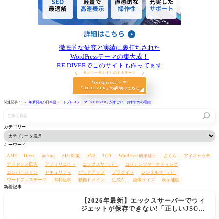
徹底的な研究と実績に裏打ちされた
WordPressテーマの集大成！
RE:DIVERでこのサイトも作ってます
私が今一番おすすめするテーマ
Wordpressテーマ
「RE:DIVER」の詳細はこちら
関連記事：
2025年新発売の日本語ワードプレステーマ「RE:DIVER」がすごい！おすすめの理由
記
事
を
カテゴリー
検
索
キーワード
AMP
Diver
pickup
SEO対策
SNS
TCD
WordPress簡単移行
さくら
アイキャッチ
アドセンス広告
アフィリエイト
エックスサーバー
コンテンツマーケティング
コンバージョン
セキュリティ
バックアップ
プラグイン
レンタルサーバー
ワードプレステーマ
有料記事
独自ドメイン
生成AI
画像サイズ
表示速度
新着記事
【2026年最新】エックスサーバーでウィ
ジェットが保存できない!「正しいJSON
レスポンスではありません」エラーの原