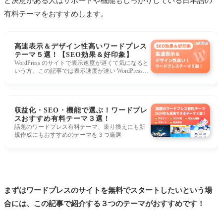
と決意がある人はサポートや機能もしっかりしている日本語の
有料テーマをおすすめします。
高速表示＆デザイン性高いワードプレス
テーマ５選！【SEO効果＆好印象】
WordPress のサイトで表示速度が遅くて気になると
いう方、この記事では表示速度が速い WordPress
テーマを厳選紹介します。有名ブロガーも多数利
用「THE THOR（ザ・トール）」、企業サイトな
らこのワードプレステーマ一択！有名ブロガーも
使ってる！人気のWordPressテーマ「Diver」。「S
収益化・SEO・機能で選ぶ！ワードプレ
EWLL」「STORK19」など、ここを見れば人気・
実力のあるワードプレステーマがわかります。
スおすすめ有料テーマ３選！
話題のワードプレス有料テーマ、乗り換えにも新
規作成にもおすすめのテーマを３つ厳選
まずはワードプレスのサイトを無料でスタートしたいという場
合には、この記事で紹介する３つのテーマがおすすめです！