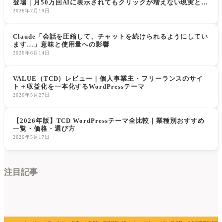
登場｜月50万回AIに表示されてもクリックが増えない現実と対
策」
2026年7月19日
Claude「会話を圧縮して、チャットを続けられるようにしてい
ます…」意味と使用量への影響
2026年6月14日
VALUE（TCD）レビュー｜個人事業主・フリーランスのサイ
ト＋収益化を一本化するWordPressテーマ
2026年5月27日
【2026年版】TCD WordPressテーマ全比較｜業種別おすすめ
一覧・価格・選び方
2026年5月17日
注目記事