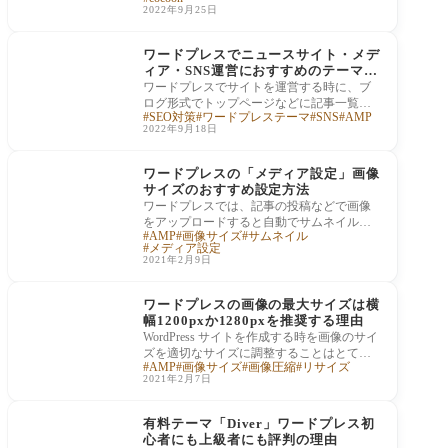
サイトを
2022年9月25日
テーマ・テンプレート
の紹介
ワードプレスでニュースサイト・メデ
ィア・SNS運営におすすめのテーマ10
選！
ワードプレスでサイトを運営する時に、ブ
ログ形式でトップページなどに記事一覧を
SEO対策
ワードプレステーマ
SNS
AMP
表示していくという方法をとることもあり
2022年9月18日
ますが
ワードプレスの基本
ワードプレスの「メディア設定」画像
サイズのおすすめ設定方法
ワードプレスでは、記事の投稿などで画像
をアップロードすると自動でサムネイル画
AMP
画像サイズ
サムネイル
像・中サイズの画像・大サイズの画像を生
メディア設定
成する
2021年2月9日
ワードプレスの基本
ワードプレスの画像の最大サイズは横
幅1200pxか1280pxを推奨する理由
WordPress サイトを作成する時を画像のサイ
ズを適切なサイズに調整することはとても
AMP
画像サイズ
画像圧縮
リサイズ
大切なことです。 適切な画像サイズにリサ
2021年2月7日
イズはS
有料テーマ（国産）
有料テーマ「Diver」ワードプレス初
心者にも上級者にも評判の理由