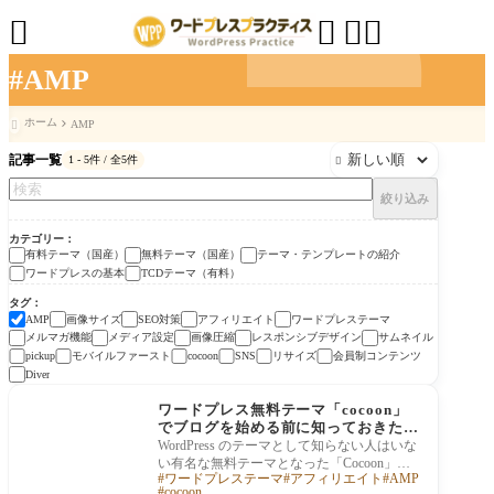




#AMP
ホーム
AMP

記事一覧
1 - 5件 / 全5件

絞り込み
カテゴリー
有料テーマ（国産）
無料テーマ（国産）
テーマ・テンプレートの紹介
ワードプレスの基本
TCDテーマ（有料）
タグ
画像サイズ
SEO対策
アフィリエイト
ワードプレステーマ
AMP
メルマガ機能
メディア設定
画像圧縮
レスポンシブデザイン
サムネイル
モバイルファースト
リサイズ
会員制コンテンツ
pickup
cocoon
SNS
Diver
テーマ・テンプレート
の紹介
ワードプレス無料テーマ「cocoon」
でブログを始める前に知っておきたい
こと
WordPress のテーマとして知らない人はいな
い有名な無料テーマとなった「Cocoon」に
ワードプレステーマ
アフィリエイト
AMP
ついて、実際にcocoonで作成されたブログや
cocoon