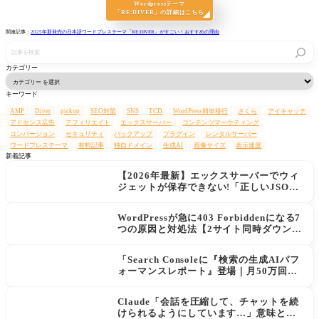
Wordpressテーマ
「RE:DIVER」の詳細はこちら
関連記事：
2025年新発売の日本語ワードプレステーマ「RE:DIVER」がすごい！おすすめの理由
記
事
を
カテゴリー
検
索
キーワード
AMP
Diver
pickup
SEO対策
SNS
TCD
WordPress簡単移行
さくら
アイキャッチ
アドセンス広告
アフィリエイト
エックスサーバー
コンテンツマーケティング
コンバージョン
セキュリティ
バックアップ
プラグイン
レンタルサーバー
ワードプレステーマ
有料記事
独自ドメイン
生成AI
画像サイズ
表示速度
新着記事
【2026年最新】エックスサーバーでウィ
ジェットが保存できない!「正しいJSON
レスポンスではありません」エラーの原
因と解決策
WordPressが急に403 Forbiddenになる7
つの原因と対処法【2サイト同時ダウン→
データ復旧の実例あり】
「Search Consoleに『検索の生成AIパフ
ォーマンスレポート』登場｜月50万回AI
に表示されてもクリックが増えない現実
と対策」
Claude「会話を圧縮して、チャットを続
けられるようにしています…」意味と使