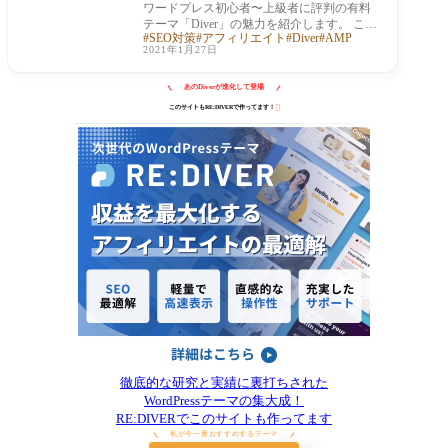
ワードプレス初心者〜上級者に評判の有料
テーマ「Diver」の魅力を紹介します。 この
SEO対策
アフィリエイト
Diver
AMP
サイトもDiverで作っていますし、私自身がf
2021年1月27日
a-heartDi
あのDiverが進化して登場

このサイトもRE:DIVERで作ってます！
徹底的な研究と実績に裏打ちされた
WordPressテーマの集大成！
RE:DIVERでこのサイトも作ってます
私が今一番おすすめするテーマ