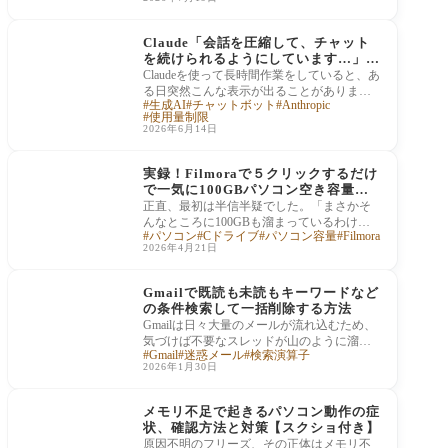
る概要（AI Overv
データ処理
Claude「会話を圧縮して、チャット
を続けられるようにしています…」意
味と使用量への影響
Claudeを使って長時間作業をしていると、あ
る日突然こんな表示が出ることがありま
生成AI
チャットボット
Anthropic
す。 「チャットを続けられるように会話を
使用量制限
圧縮し
2026年6月14日
データ処理
実録！Filmoraで５クリックするだけ
で一気に100GBパソコン空き容量を
増やせた話
正直、最初は半信半疑でした。「まさかそ
んなところに100GBも溜まっているわけが
パソコン
Cドライブ
パソコン容量
Filmora
ない」と。でも実際にやってみたら本当に
2026年4月21日
そこにあ
データ処理
Gmailで既読も未読もキーワードなど
の条件検索して一括削除する方法
Gmailは日々大量のメールが流れ込むため、
気づけば不要なスレッドが山のように溜ま
Gmail
迷惑メール
検索演算子
っていきます。特定のキーワードや送信
2026年1月30日
元、期間
データ処理
メモリ不足で起きるパソコン動作の症
状、確認方法と対策【スクショ付き】
原因不明のフリーズ、その正体はメモリ不