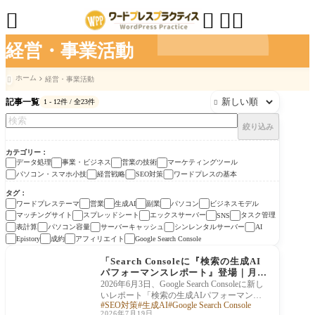




経営・事業活動
ホーム
経営・事業活動

記事一覧
1 - 12件 / 全23件

絞り込み
カテゴリー
データ処理
事業・ビジネス
営業の技術
マーケティングツール
パソコン・スマホ小技
経営戦略
SEO対策
ワードプレスの基本
タグ
ワードプレステーマ
営業
生成AI
副業
パソコン
ビジネスモデル
マッチングサイト
スプレッドシート
エックスサーバー
タスク管理
SNS
表計算
パソコン容量
サーバーキャッシュ
シンレンタルサーバー
AI
成約
アフィリエイト
Epistory
Google Search Console
SEO対策
「Search Consoleに『検索の生成AI
パフォーマンスレポート』登場｜月5
0万回AIに表示されてもクリックが増
2026年6月3日、Google Search Consoleに新し
えない現実と対策」
いレポート「検索の生成AIパフォーマンス
SEO対策
生成AI
Google Search Console
レポート」がリリースされました。AIによ
2026年7月19日