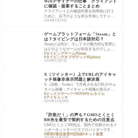
Webデザイナーの仕事 クライアント
に確認・提案することまとめ
クライアントとの確認作業を効率的に行う
ために、以下のような表を作成してチェッ
2024年1月29日
クポイントを整理することが役立ちます。
この表
データ処理
ゲームプラットフォーム「Steam」と
は？タイピングは日本語対応？
Steamとは何か、そしてその魅力的な世界に
はどのようなゲームが存在するのでしょう
タイピングゲーム
Steam
か？この記事では、Valve Corporationによっ
タイピングオブザデッド
Epistory
て開発さ
2023年12月7日
データ処理
X（ツイッター）上でURLのアイキャ
ッチ画像非表示問題と解決策
X（旧称：Twitter）で共有されるURLのサム
ネイル画像・アイキャッチ画像が表示され
エックスサーバー
SNS
サムネイル
ない問題は、多くのユーザーが直面する一
アイキャッチ
般的な問
2023年11月30日
データ処理
「詐欺だ！」の声も？GMOとくとく
BB光を最安で契約するための注意点
GMOとくとくBB光は、国内で信頼されるイ
ンターネットサービスプロバイダーです。
環境
通信速度
光回線
ネット速度
その中でも、特に「GMOとくとくBB光」サ
2023年10月25日