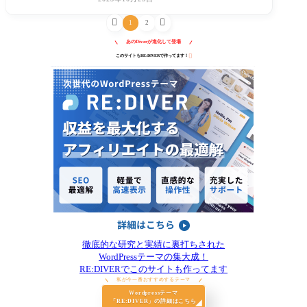
ービスは注


1
2
あのDiverが進化して登場

このサイトもRE:DIVERで作ってます！
徹底的な研究と実績に裏打ちされた
WordPressテーマの集大成！
RE:DIVERでこのサイトも作ってます
私が今一番おすすめするテーマ
Wordpressテーマ
「RE:DIVER」の詳細はこちら