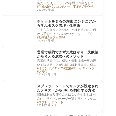
足だった ある日、いつも通り作業をしてい
生成AI
パソコン
メモリ不足
ブラウザ
ると、Google Chromeの画面が突然最小化さ
2026年1月6日
れました
データ処理
チケットを切るの意味 エンジニアか
ら学ぶタスク管理・仕事術
「やらなきゃいけないことはあるのに、何
から手をつけていいか分からない」「今日
効率化
タスク管理
何をしていたか思い出せない」。そんな経
2025年4月9日
験はあ
営業の技術
営業で成約できず失敗ばかり 失敗談
から考える成功へのメソッド
営業の世界では、成功と失敗は紙一重の違
いで決まることがしばしばあります。成約
オウンドメディア
営業
マーケティング
に至らず失敗を繰り返す経験は、誰にとっ
ノルマ
ても心
2024年4月11日
データ処理
スプレッドシートでリンクが設定され
たテキストからURLを抽出する方法
普段はあまり使うことはないかもしれませ
んが、サイトのページ一覧やサイトマップ
スプレッドシート
を整理したりするときに、ハイパーリンク
2024年2月14日
がつい
事業・ビジネス