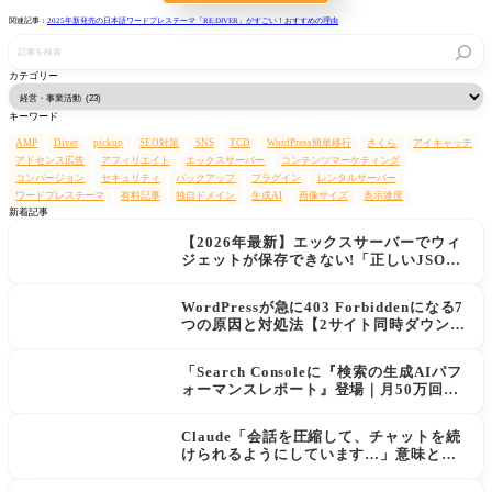
関連記事：
2025年新発売の日本語ワードプレステーマ「RE:DIVER」がすごい！おすすめの理由
記
事
を
カテゴリー
検
索
キーワード
AMP
Diver
pickup
SEO対策
SNS
TCD
WordPress簡単移行
さくら
アイキャッチ
アドセンス広告
アフィリエイト
エックスサーバー
コンテンツマーケティング
コンバージョン
セキュリティ
バックアップ
プラグイン
レンタルサーバー
ワードプレステーマ
有料記事
独自ドメイン
生成AI
画像サイズ
表示速度
新着記事
【2026年最新】エックスサーバーでウィ
ジェットが保存できない!「正しいJSON
レスポンスではありません」エラーの原
因と解決策
WordPressが急に403 Forbiddenになる7
つの原因と対処法【2サイト同時ダウン→
データ復旧の実例あり】
「Search Consoleに『検索の生成AIパフ
ォーマンスレポート』登場｜月50万回AI
に表示されてもクリックが増えない現実
と対策」
Claude「会話を圧縮して、チャットを続
けられるようにしています…」意味と使
用量への影響