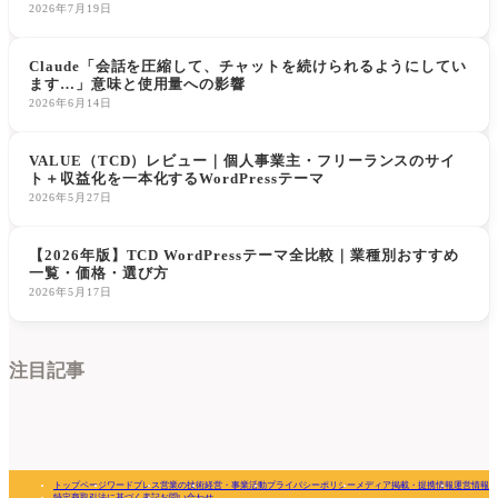
策」
2026年7月19日
Claude「会話を圧縮して、チャットを続けられるようにしてい
ます…」意味と使用量への影響
2026年6月14日
VALUE（TCD）レビュー｜個人事業主・フリーランスのサイ
ト＋収益化を一本化するWordPressテーマ
2026年5月27日
【2026年版】TCD WordPressテーマ全比較｜業種別おすすめ
一覧・価格・選び方
2026年5月17日
注目記事
トップページ
ワードプレス
営業の技術
経営・事業活動
プライバシーポリシー
メディア掲載・提携情報
運営情報
特定商取引法に基づく表記
お問い合わせ