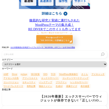
徹底的な研究と実績に裏打ちされた
WordPressテーマの集大成！
RE:DIVERでこのサイトも作ってます
私が今一番おすすめするテーマ
Wordpressテーマ
「RE:DIVER」の詳細はこちら
関連記事：
2025年新発売の日本語ワードプレステーマ「RE:DIVER」がすごい！おすすめの理由
記
事
を
カテゴリー
検
索
キーワード
AMP
Diver
pickup
SEO対策
SNS
TCD
WordPress簡単移行
さくら
アイキャッチ
アドセンス広告
アフィリエイト
エックスサーバー
コンテンツマーケティング
コンバージョン
セキュリティ
バックアップ
プラグイン
レンタルサーバー
ワードプレステーマ
有料記事
独自ドメイン
生成AI
画像サイズ
表示速度
新着記事
【2026年最新】エックスサーバーでウィ
ジェットが保存できない!「正しいJSON
レスポンスではありません」エラーの原
因と解決策