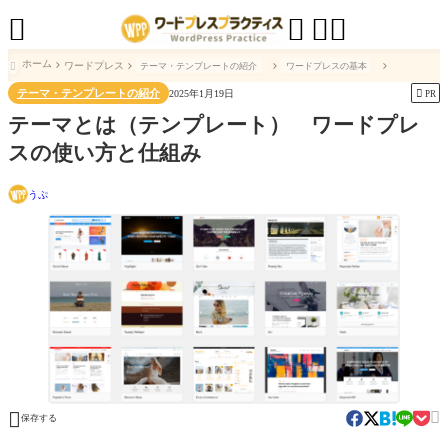




ホーム
ワードプレス
テーマ・テンプレートの紹介
ワードプレスの基本

テーマ・テンプレートの紹介

2025年1月19日
PR
テーマとは（テンプレート） ワードプレ
スの使い方と仕組み
うぷ


保存する