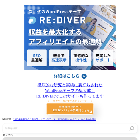
徹底的な研究と実績に裏打ちされた
WordPressテーマの集大成！
RE:DIVERでこのサイトも作ってます
私が今一番おすすめするテーマ
Wordpressテーマ
「RE:DIVER」の詳細はこちら
関連記事：
2025年新発売の日本語ワードプレステーマ「RE:DIVER」がすごい！おすすめの理由
記
事
を
カテゴリー
検