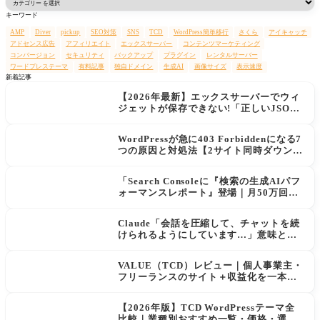
索
キーワード
AMP
Diver
pickup
SEO対策
SNS
TCD
WordPress簡単移行
さくら
アイキャッチ
アドセンス広告
アフィリエイト
エックスサーバー
コンテンツマーケティング
コンバージョン
セキュリティ
バックアップ
プラグイン
レンタルサーバー
ワードプレステーマ
有料記事
独自ドメイン
生成AI
画像サイズ
表示速度
新着記事
【2026年最新】エックスサーバーでウィ
ジェットが保存できない!「正しいJSON
レスポンスではありません」エラーの原
因と解決策
WordPressが急に403 Forbiddenになる7
つの原因と対処法【2サイト同時ダウン→
データ復旧の実例あり】
「Search Consoleに『検索の生成AIパフ
ォーマンスレポート』登場｜月50万回AI
に表示されてもクリックが増えない現実
と対策」
Claude「会話を圧縮して、チャットを続
けられるようにしています…」意味と使
用量への影響
VALUE（TCD）レビュー｜個人事業主・
フリーランスのサイト＋収益化を一本化
するWordPressテーマ
【2026年版】TCD WordPressテーマ全
比較｜業種別おすすめ一覧・価格・選び