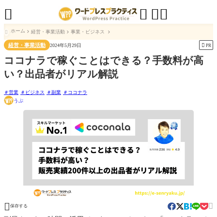




ホーム
経営・事業活動
事業・ビジネス

経営・事業活動

2024年5月29日
PR
ココナラで稼ぐことはできる？手数料が高
い？出品者がリアル解説
営業
ビジネス
副業
ココナラ
うぷ


保存する