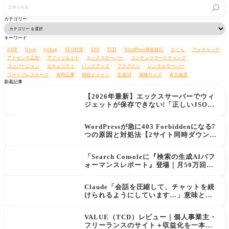
記
事
を
カテゴリー
検
索
キーワード
AMP
Diver
pickup
SEO対策
SNS
TCD
WordPress簡単移行
さくら
アイキャッチ
アドセンス広告
アフィリエイト
エックスサーバー
コンテンツマーケティング
コンバージョン
セキュリティ
バックアップ
プラグイン
レンタルサーバー
ワードプレステーマ
有料記事
独自ドメイン
生成AI
画像サイズ
表示速度
新着記事
【2026年最新】エックスサーバーでウィ
ジェットが保存できない!「正しいJSON
レスポンスではありません」エラーの原
因と解決策
WordPressが急に403 Forbiddenになる7
つの原因と対処法【2サイト同時ダウン→
データ復旧の実例あり】
「Search Consoleに『検索の生成AIパフ
ォーマンスレポート』登場｜月50万回AI
に表示されてもクリックが増えない現実
と対策」
Claude「会話を圧縮して、チャットを続
けられるようにしています…」意味と使
用量への影響
VALUE（TCD）レビュー｜個人事業主・
フリーランスのサイト＋収益化を一本化