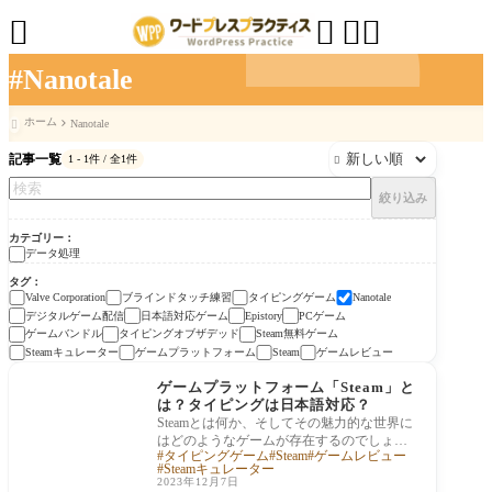




#Nanotale
ホーム
Nanotale

記事一覧
1 - 1件 / 全1件

絞り込み
カテゴリー
データ処理
タグ
ブラインドタッチ練習
タイピングゲーム
Valve Corporation
Nanotale
デジタルゲーム配信
日本語対応ゲーム
PCゲーム
Epistory
ゲームバンドル
タイピングオブザデッド
Steam無料ゲーム
Steamキュレーター
ゲームプラットフォーム
ゲームレビュー
Steam
データ処理
ゲームプラットフォーム「Steam」と
は？タイピングは日本語対応？
Steamとは何か、そしてその魅力的な世界に
はどのようなゲームが存在するのでしょう
タイピングゲーム
Steam
ゲームレビュー
か？この記事では、Valve Corporationによっ
Steamキュレーター
て開発さ
2023年12月7日