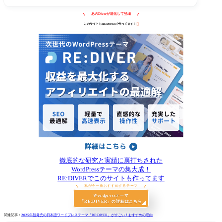
あのDiverが進化して登場

このサイトもRE:DIVERで作ってます！
徹底的な研究と実績に裏打ちされた
WordPressテーマの集大成！
RE:DIVERでこのサイトも作ってます
私が今一番おすすめするテーマ
Wordpressテーマ
「RE:DIVER」の詳細はこちら
関連記事：
2025年新発売の日本語ワードプレステーマ「RE:DIVER」がすごい！おすすめの理由