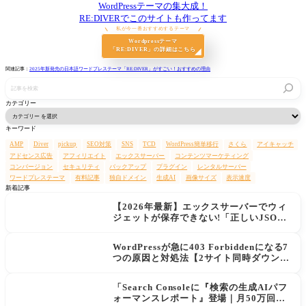
WordPressテーマの集大成！
RE:DIVERでこのサイトも作ってます
私が今一番おすすめするテーマ
Wordpressテーマ
「RE:DIVER」の詳細はこちら
関連記事：
2025年新発売の日本語ワードプレステーマ「RE:DIVER」がすごい！おすすめの理由
記
事
を
カテゴリー
検
索
キーワード
AMP
Diver
pickup
SEO対策
SNS
TCD
WordPress簡単移行
さくら
アイキャッチ
アドセンス広告
アフィリエイト
エックスサーバー
コンテンツマーケティング
コンバージョン
セキュリティ
バックアップ
プラグイン
レンタルサーバー
ワードプレステーマ
有料記事
独自ドメイン
生成AI
画像サイズ
表示速度
新着記事
【2026年最新】エックスサーバーでウィ
ジェットが保存できない!「正しいJSON
レスポンスではありません」エラーの原
因と解決策
WordPressが急に403 Forbiddenになる7
つの原因と対処法【2サイト同時ダウン→
データ復旧の実例あり】
「Search Consoleに『検索の生成AIパフ
ォーマンスレポート』登場｜月50万回AI