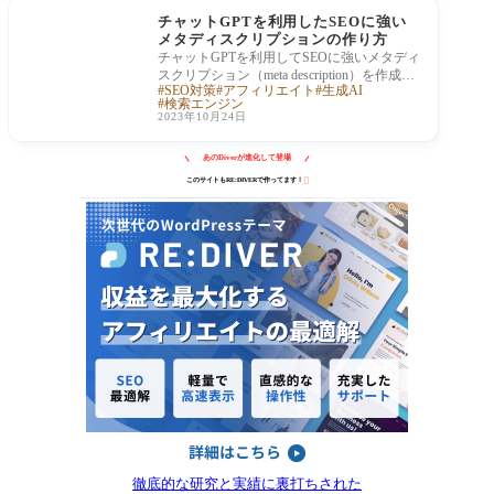
チャットGPTを利用したSEOに強い
メタディスクリプションの作り方
チャットGPTを利用してSEOに強いメタディ
スクリプション（meta description）を作成す
SEO対策
アフィリエイト
生成AI
る際には、検索エンジンが重視する要素を
検索エンジン
把握し、
2023年10月24日
あのDiverが進化して登場

このサイトもRE:DIVERで作ってます！
徹底的な研究と実績に裏打ちされた