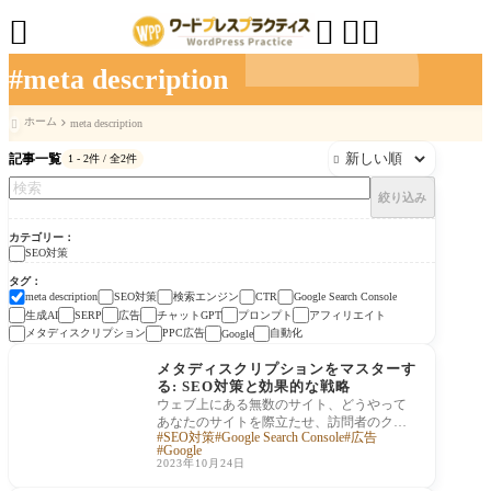




#meta description
ホーム
meta description

記事一覧
1 - 2件 / 全2件

絞り込み
カテゴリー
SEO対策
タグ
SEO対策
検索エンジン
meta description
CTR
Google Search Console
生成AI
広告
チャットGPT
プロンプト
アフィリエイト
SERP
メタディスクリプション
PPC広告
自動化
Google
SEO対策
メタディスクリプションをマスターす
る: SEO対策と効果的な戦略
ウェブ上にある無数のサイト、どうやって
あなたのサイトを際立たせ、訪問者のクリ
SEO対策
Google Search Console
広告
ックを勝ち取るのでしょうか？秘密は、メ
Google
タディ
2023年10月24日
SEO対策