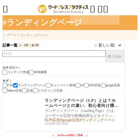




#ランディングページ
ホーム
ランディングページ

記事一覧
1 - 1件 / 全1件

絞り込み
カテゴリー
コンテンツ作成
WEB接客
タグ
ランディングページ
キャンペーン告知
SNS広告
google広告
CTA
LP
Yahoo!広告
広告
リスティング広告
コンテンツ作成
ランディングページ（LP）とは？ホ
ームページとの違い、初心者向け構成
と作り方
ランディングページ（Landing Page）とは、
ユーザーが広告や検索結果などをクリック
LP
広告
google広告
ランディングページ
して「最初に着地（ランディング）するペ
2026年3月29日
ージ」の
あのDiverが進化して登場