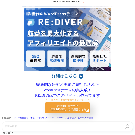

このサイトもRE:DIVERで作ってます！
徹底的な研究と実績に裏打ちされた
WordPressテーマの集大成！
RE:DIVERでこのサイトも作ってます
私が今一番おすすめするテーマ
Wordpressテーマ
「RE:DIVER」の詳細はこちら
関連記事：
2025年新発売の日本語ワードプレステーマ「RE:DIVER」がすごい！おすすめの理由
記
事
を
カテゴリー