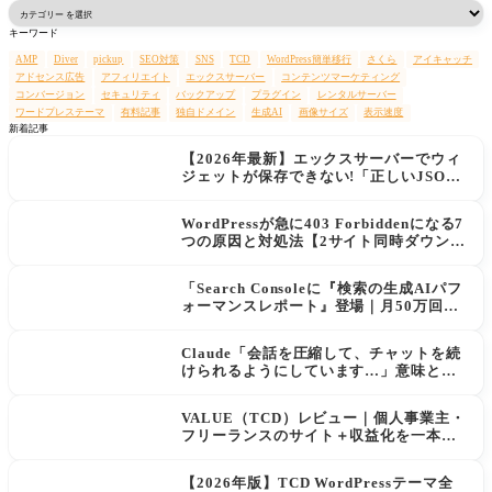
検
索
キーワード
AMP
Diver
pickup
SEO対策
SNS
TCD
WordPress簡単移行
さくら
アイキャッチ
アドセンス広告
アフィリエイト
エックスサーバー
コンテンツマーケティング
コンバージョン
セキュリティ
バックアップ
プラグイン
レンタルサーバー
ワードプレステーマ
有料記事
独自ドメイン
生成AI
画像サイズ
表示速度
新着記事
【2026年最新】エックスサーバーでウィ
ジェットが保存できない!「正しいJSON
レスポンスではありません」エラーの原
因と解決策
WordPressが急に403 Forbiddenになる7
つの原因と対処法【2サイト同時ダウン→
データ復旧の実例あり】
「Search Consoleに『検索の生成AIパフ
ォーマンスレポート』登場｜月50万回AI
に表示されてもクリックが増えない現実
と対策」
Claude「会話を圧縮して、チャットを続
けられるようにしています…」意味と使
用量への影響
VALUE（TCD）レビュー｜個人事業主・
フリーランスのサイト＋収益化を一本化
するWordPressテーマ
【2026年版】TCD WordPressテーマ全