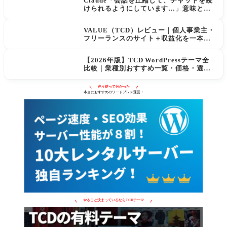
Claude「会話を圧縮して、チャットを続
けられるようにしています…」意味と使
用量への影響
VALUE（TCD）レビュー｜個人事業主・
フリーランスのサイト＋収益化を一本化
するWordPressテーマ
【2026年版】TCD WordPressテーマ全
比較｜業種別おすすめ一覧・価格・選び
方
色々使って分かった
本当におすすめのワードプレス運営！
やること決まっているならTCDテーマ