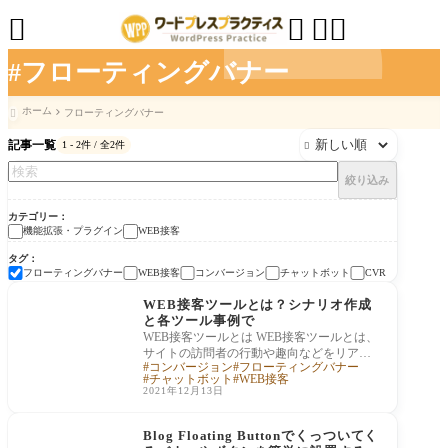




#フローティングバナー
ホーム
フローティングバナー

記事一覧
1 - 2件 / 全2件

絞り込み
カテゴリー
機能拡張・プラグイン
WEB接客
タグ
フローティングバナー
WEB接客
コンバージョン
チャットボット
CVR
機能拡張・プラグイン
WEB接客ツールとは？シナリオ作成
と各ツール事例で
WEB接客ツールとは WEB接客ツールとは、
サイトの訪問者の行動や趣向などをリアル
コンバージョン
フローティングバナー
タイムで分析し、適切なメッセージや関連
チャットボット
WEB接客
商品、訪
2021年12月13日
機能拡張・プラグイン
Blog Floating Buttonでくっついてく