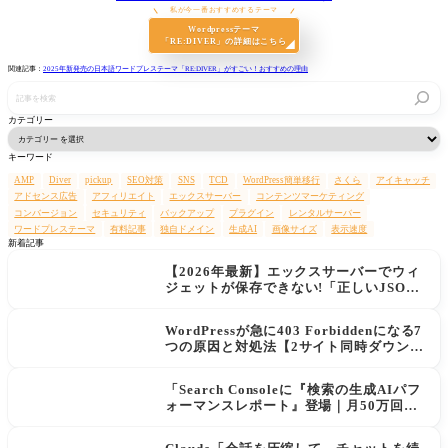
私が今一番おすすめするテーマ
Wordpressテーマ
「RE:DIVER」の詳細はこちら
関連記事：
2025年新発売の日本語ワードプレステーマ「RE:DIVER」がすごい！おすすめの理由
記
事
を
カテゴリー
検
索
キーワード
AMP
Diver
pickup
SEO対策
SNS
TCD
WordPress簡単移行
さくら
アイキャッチ
アドセンス広告
アフィリエイト
エックスサーバー
コンテンツマーケティング
コンバージョン
セキュリティ
バックアップ
プラグイン
レンタルサーバー
ワードプレステーマ
有料記事
独自ドメイン
生成AI
画像サイズ
表示速度
新着記事
【2026年最新】エックスサーバーでウィ
ジェットが保存できない!「正しいJSON
レスポンスではありません」エラーの原
因と解決策
WordPressが急に403 Forbiddenになる7
つの原因と対処法【2サイト同時ダウン→
データ復旧の実例あり】
「Search Consoleに『検索の生成AIパフ
ォーマンスレポート』登場｜月50万回AI
に表示されてもクリックが増えない現実
と対策」