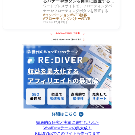
るバナーやボタンを簡単に設置する方
法
ワードプレスサイトで、フローティングバ
ナーやフローティングボタンを設置するな
コンバージョン
WEB接客
ら、簡単に設置できるプラグイン「Blog Flo
フローティングバナー
CVR
ating Butt
2021年12月13日
あのDiverが進化して登場

このサイトもRE:DIVERで作ってます！
徹底的な研究と実績に裏打ちされた
WordPressテーマの集大成！
RE:DIVERでこのサイトも作ってます