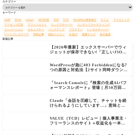
を
カテゴリー
検
索
キーワード
AMP
Diver
pickup
SEO対策
SNS
TCD
WordPress簡単移行
さくら
アイキャッチ
アドセンス広告
アフィリエイト
エックスサーバー
コンテンツマーケティング
コンバージョン
セキュリティ
バックアップ
プラグイン
レンタルサーバー
ワードプレステーマ
有料記事
独自ドメイン
生成AI
画像サイズ
表示速度
新着記事
【2026年最新】エックスサーバーでウィ
ジェットが保存できない!「正しいJSON
レスポンスではありません」エラーの原
因と解決策
WordPressが急に403 Forbiddenになる7
つの原因と対処法【2サイト同時ダウン→
データ復旧の実例あり】
「Search Consoleに『検索の生成AIパフ
ォーマンスレポート』登場｜月50万回AI
に表示されてもクリックが増えない現実
と対策」
Claude「会話を圧縮して、チャットを続
けられるようにしています…」意味と使
用量への影響
VALUE（TCD）レビュー｜個人事業主・
フリーランスのサイト＋収益化を一本化
するWordPressテーマ