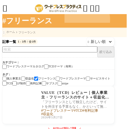




#フリーランス
ホーム
フリーランス

記事一覧
1 - 1件 / 全1件

絞り込み
カテゴリー
ワードプレステーマカタログ
TCDテーマ（有料）
タグ
個人事業主
収益化
フリーランス
ワードプレステーマ
サービスサイト
LP制作
有料記事
サブスク
TCD
stripe
TCDテーマ（有料）
VALUE（TCD）レビュー｜個人事業
主・フリーランスのサイト＋収益化を
一本化するWordPressテーマ
「フリーランスとして独立したけど、サイ
トを外注する予算もなく、かといって無料
ワードプレステーマ
TCD
有料記事
テーマでは見栄えが悪い」 「ブログを書き
収益化
続け
2026年5月27日
あのDiverが進化して登場