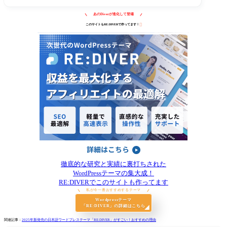
あのDiverが進化して登場

このサイトもRE:DIVERで作ってます！
徹底的な研究と実績に裏打ちされた
WordPressテーマの集大成！
RE:DIVERでこのサイトも作ってます
私が今一番おすすめするテーマ
Wordpressテーマ
「RE:DIVER」の詳細はこちら
関連記事：
2025年新発売の日本語ワードプレステーマ「RE:DIVER」がすごい！おすすめの理由