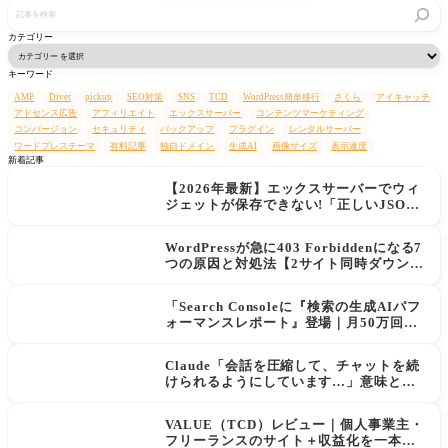
記
事
を
カテゴリー
検
索
キーワード
AMP
Diver
pickup
SEO対策
SNS
TCD
WordPress簡単移行
さくら
アイキャッチ
アドセンス広告
アフィリエイト
エックスサーバー
コンテンツマーケティング
コンバージョン
セキュリティ
バックアップ
プラグイン
レンタルサーバー
ワードプレステーマ
有料記事
独自ドメイン
生成AI
画像サイズ
表示速度
新着記事
【2026年最新】エックスサーバーでウィ
ジェットが保存できない!「正しいJSON
レスポンスではありません」エラーの原
因と解決策
WordPressが急に403 Forbiddenになる7
つの原因と対処法【2サイト同時ダウン→
データ復旧の実例あり】
「Search Consoleに『検索の生成AIパフ
ォーマンスレポート』登場｜月50万回AI
に表示されてもクリックが増えない現実
と対策」
Claude「会話を圧縮して、チャットを続
けられるようにしています…」意味と使
用量への影響
VALUE（TCD）レビュー｜個人事業主・
フリーランスのサイト＋収益化を一本化