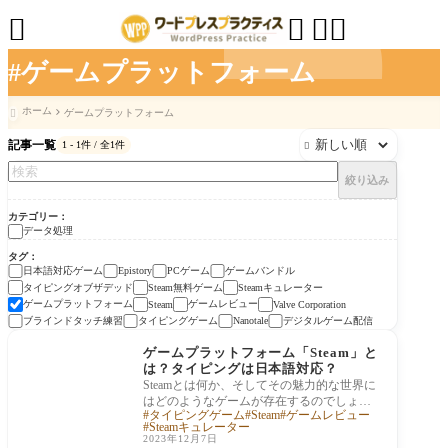




#ゲームプラットフォーム
ホーム
ゲームプラットフォーム

記事一覧
1 - 1件 / 全1件

絞り込み
カテゴリー
データ処理
タグ
日本語対応ゲーム
PCゲーム
ゲームバンドル
Epistory
タイピングオブザデッド
Steam無料ゲーム
Steamキュレーター
ゲームプラットフォーム
ゲームレビュー
Steam
Valve Corporation
ブラインドタッチ練習
タイピングゲーム
デジタルゲーム配信
Nanotale
データ処理
ゲームプラットフォーム「Steam」と
は？タイピングは日本語対応？
Steamとは何か、そしてその魅力的な世界に
はどのようなゲームが存在するのでしょう
タイピングゲーム
Steam
ゲームレビュー
か？この記事では、Valve Corporationによっ
Steamキュレーター
て開発さ
2023年12月7日