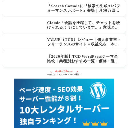
「Search Consoleに『検索の生成AIパフ
ォーマンスレポート』登場｜月50万回AI
に表示されてもクリックが増えない現実
と対策」
Claude「会話を圧縮して、チャットを続
けられるようにしています…」意味と使
用量への影響
VALUE（TCD）レビュー｜個人事業主・
フリーランスのサイト＋収益化を一本化
するWordPressテーマ
【2026年版】TCD WordPressテーマ全
比較｜業種別おすすめ一覧・価格・選び
方
色々使って分かった
本当におすすめのワードプレス運営！