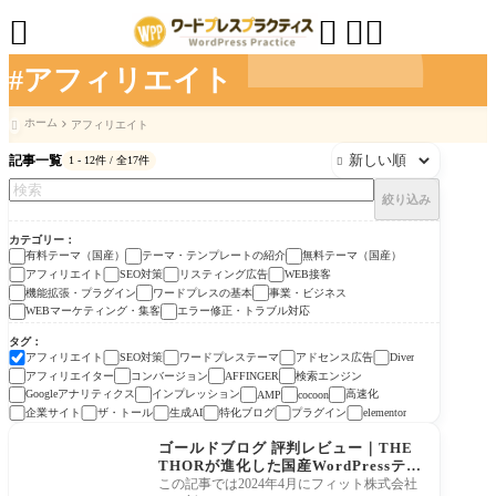




#アフィリエイト
ホーム
アフィリエイト

記事一覧
1 - 12件 / 全17件

絞り込み
カテゴリー
有料テーマ（国産）
テーマ・テンプレートの紹介
無料テーマ（国産）
アフィリエイト
SEO対策
リスティング広告
WEB接客
機能拡張・プラグイン
ワードプレスの基本
事業・ビジネス
WEBマーケティング・集客
エラー修正・トラブル対応
タグ
アフィリエイト
SEO対策
ワードプレステーマ
アドセンス広告
Diver
アフィリエイター
コンバージョン
検索エンジン
AFFINGER
Googleアナリティクス
インプレッション
高速化
AMP
cocoon
企業サイト
ザ・トール
生成AI
特化ブログ
プラグイン
elementor
有料テーマ（国産）
ゴールドブログ 評判レビュー｜THE
THORが進化した国産WordPressテー
マの特徴と価格
この記事では2024年4月にフィット株式会社