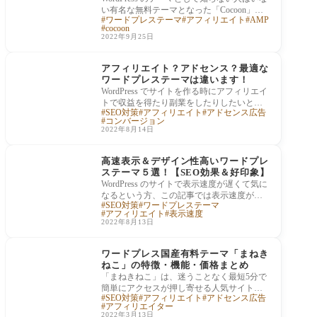
い有名な無料テーマとなった「Cocoon」に
ワードプレステーマ
アフィリエイト
AMP
ついて、実際にcocoonで作成されたブログや
cocoon
サイトを
2022年9月25日
テーマ・テンプレート
の紹介
アフィリエイト？アドセンス？最適な
ワードプレステーマは違います！
WordPress でサイトを作る時にアフィリエイ
トで収益を得たり副業をしたりしたいとい
SEO対策
アフィリエイト
アドセンス広告
う目的の人も多いと思いますが、アフィリ
コンバージョン
エイト
2022年8月14日
有料テーマ（国産）
高速表示＆デザイン性高いワードプレ
ステーマ５選！【SEO効果＆好印象】
WordPress のサイトで表示速度が遅くて気に
なるという方、この記事では表示速度が速
SEO対策
ワードプレステーマ
い WordPress テーマを厳選紹介します。Wor
アフィリエイト
表示速度
dPress のテ
2022年8月13日
有料テーマ（国産）
ワードプレス国産有料テーマ「まねき
ねこ」の特徴・機能・価格まとめ
「まねきねこ」は、迷うことなく最短5分で
簡単にアクセスが押し寄せる人気サイトに
SEO対策
アフィリエイト
アドセンス広告
変身させるためにホームページ製作会社もS
アフィリエイター
EO対
2022年3月13日