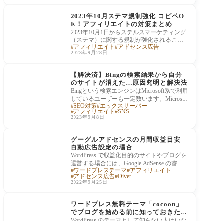
アフィリエイト
2023年10月ステマ規制強化 コピペO
K！アフィリエイトの対策まとめ
2023年10月1日からステルスマーケティング
（ステマ）に関する規制が強化されること
アフィリエイト
アドセンス広告
になりました。この変更により、アフィリ
2023年9月28日
エイト
エラー修正・トラブル
対応
【解決済】Bingの検索結果から自分
のサイトが消えた…原因究明と解決法
Bingという検索エンジンはMicrosoft系で利用
しているユーザーも一定数います。Microsof
SEO対策
エックスサーバー
t Bingの検索結果から自分の運営するサイト
アフィリエイト
SNS
が消えて
2023年9月8日
事業・ビジネス
グーグルアドセンスの月間収益目安
自動広告設定の場合
WordPress で収益化目的のサイトやブログを
運営する場合には、Google AdSense の審査
ワードプレステーマ
アフィリエイト
を受けて合格し、広告を掲載して収益を得
アドセンス広告
Diver
る方法、ア
2022年9月25日
テーマ・テンプレート
の紹介
ワードプレス無料テーマ「cocoon」
でブログを始める前に知っておきたい
こと
WordPress のテーマとして知らない人はいな