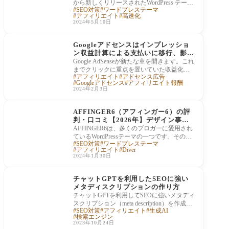
から新しくリリースされたWordPress テーマ
SEO対策
ワードプレステーマ
「コールドブログ」の機能や抜群の評判に
アフィリエイト
高速化
ついて紹
2024年5月10日
アフィリエイト
Googleアドセンスはインプレッショ
ン収益計算による支払いに移行、影響
は？
Google AdSenseが新たな章を開きます。これ
までクリックに重点を置いていた収益化の
アフィリエイト
アドセンス広告
方法が、2024年よりインプレッション（表
Googleアドセンス
アフィリエイト報酬
示回数）に
2024年2月3日
有料テーマ（国産）
AFFINGER6（アフィンガー6）の評
判・口コミ【2026年】デザイン事例
と使い方、向き不向きを正直レビュー
AFFINGER6は、多くのブロガーに愛用され
ているWordPressテーマの一つです。その魅
SEO対策
ワードプレステーマ
力は、カスタマイズの自由度の高さとSEO
アフィリエイト
Diver
に強い構造にあ
2024年1月30日
SEO対策
チャットGPTを利用したSEOに強い
メタディスクリプションの作り方
チャットGPTを利用してSEOに強いメタディ
スクリプション（meta description）を作成す
SEO対策
アフィリエイト
生成AI
る際には、検索エンジンが重視する要素を
検索エンジン
把握し、
2023年10月24日