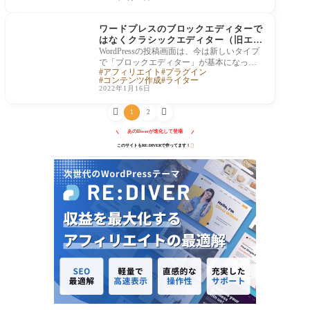
ワードプレスの基本
ワードプレスのブロックエディターで
はなくクラシックエディター（旧エデ
ィタ）を使う方法
WordPressの投稿画面は、今は新しいタイプ
で「ブロックエディター」が基本になって
アフィリエイト
プラグイン
いるのですが、クラシックエディタ（旧エ
コンテンツ作成
ライター
ディタ）
2022年1月16日


1
2
あのDiverが進化して登場

このサイトもRE:DIVERで作ってます！