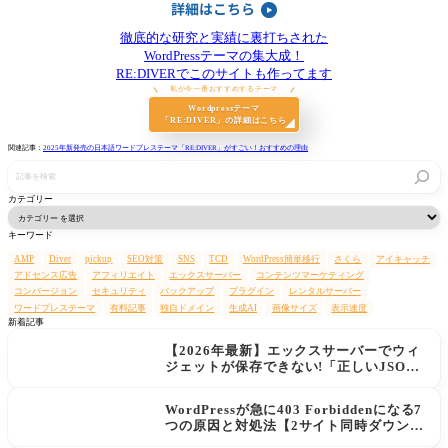
徹底的な研究と実績に裏打ちされた
WordPressテーマの集大成！
RE:DIVERでこのサイトも作ってます
私が今一番おすすめするテーマ
Wordpressテーマ
「RE:DIVER」の詳細はこちら
関連記事：
2025年新発売の日本語ワードプレステーマ「RE:DIVER」がすごい！おすすめの理由
記
事
を
カテゴリー
検
索
キーワード
AMP
Diver
pickup
SEO対策
SNS
TCD
WordPress簡単移行
さくら
アイキャッチ
アドセンス広告
アフィリエイト
エックスサーバー
コンテンツマーケティング
コンバージョン
セキュリティ
バックアップ
プラグイン
レンタルサーバー
ワードプレステーマ
有料記事
独自ドメイン
生成AI
画像サイズ
表示速度
新着記事
【2026年最新】エックスサーバーでウィ
ジェットが保存できない!「正しいJSON
レスポンスではありません」エラーの原
因と解決策
WordPressが急に403 Forbiddenになる7
つの原因と対処法【2サイト同時ダウン→
データ復旧の実例あり】